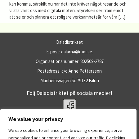
kan komma, särskilt nu när det inte kräver något resande och
vi alla vant oss med digitala möten. Styrelsen ser fram emot
att se er och planera ett roligare verksamhetsår för våra […]
Daladistriktet
E-post:
dalarna@rum.se
Organisationsnummer: 802509-2787
Postadress: c/o Anne Pettersson
Manhemsvägen 5c 79132 Falun
Följ Daladistriktet på sociala medier!
We value your privacy
Fler RUM-webbplatser
RUM.se
We use cookies to enhance your browsing experience, serve
Dataskyddspolicy
personalized ads or content, and analyze our traffic. By clicking