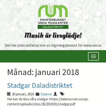
DALADISTRIKTET
Musik är livsglädje!
Den här sidan omfattas inte av utgivningsbeviset för www.rum.se
Öppna/s
meny
Månad:
januari 2018
Stadgar Daladistriktet
20 januari, 2018
Dalarna
Här kan du läsa våra stadgar: https://dalarna.rum.se/wp-
content/uploads/sites/26/2018/01/stadgar.pdf