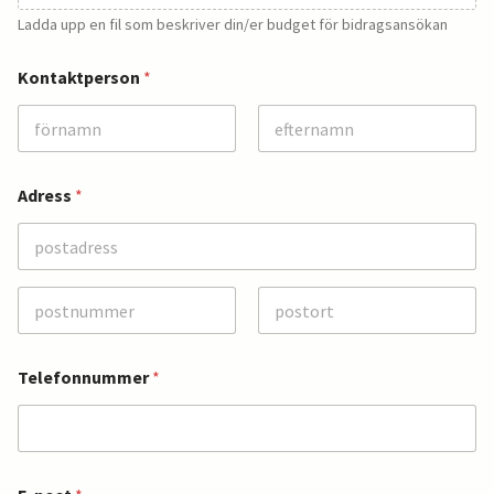
Ladda upp en fil som beskriver din/er budget för bidragsansökan
Kontaktperson
*
Först
Sist
Adress
*
Adressrad 1
Ort
Delstat/provin
s/region
Telefonnummer
*