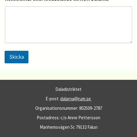
Skicka
Daladistriktet
E-post:
dalarna@rum.se
Organisationsnummer: 802509-2787
Postadress: c/o Anne Pettersson
Manhemsvägen 5c 79132 Falun