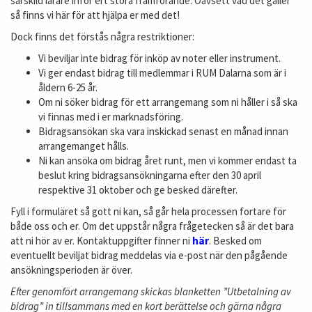
särskild lärare inför ert stora framförande. Oavsett vad det gäller
så finns vi här för att hjälpa er med det!
Dock finns det förstås några restriktioner:
Vi beviljar inte bidrag för inköp av noter eller instrument.
Vi ger endast bidrag till medlemmar i RUM Dalarna som är i
åldern 6-25 år.
Om ni söker bidrag för ett arrangemang som ni håller i så ska
vi finnas med i er marknadsföring.
Bidragsansökan ska vara inskickad senast en månad innan
arrangemanget hålls.
Ni kan ansöka om bidrag året runt, men vi kommer endast ta
beslut kring bidragsansökningarna efter den 30 april
respektive 31 oktober och ge besked därefter.
Fyll i formuläret så gott ni kan, så går hela processen fortare för
både oss och er. Om det uppstår några frågetecken så är det bara
att ni hör av er. Kontaktuppgifter finner ni
här
. Besked om
eventuellt beviljat bidrag meddelas via e-post när den pågående
ansökningsperioden är över.
Efter genomfört arrangemang skickas blanketten ”Utbetalning av
bidrag” in tillsammans med en kort berättelse och gärna några